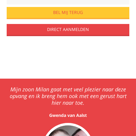
DIRECT AANMELDEN
Showcases
Kinderopvangtoeslag rekentool
Mijn zoon Milan gaat met veel plezier naar deze
opvang en ik breng hem ook met een gerust hart
hier naar toe.
Gwenda van Aalst