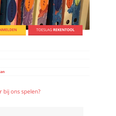
in
NMELDEN
TOESLAG
REKENTOOL
lan
 bij ons spelen?