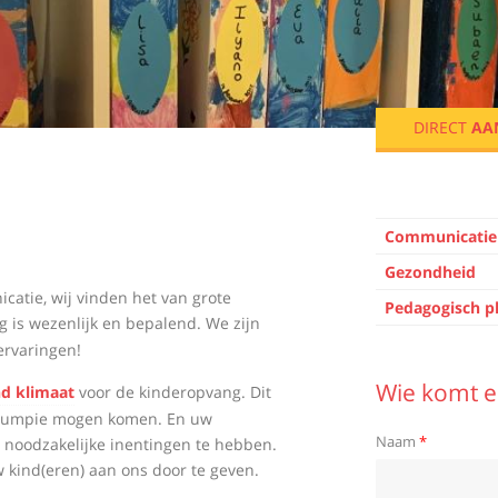
Sidebar ma
Beleid
DIRECT
AA
Beleid
Communicatie
Gezondheid
atie, wij vinden het van grote
Pedagogisch p
g is wezenlijk en bepalend. We zijn
rvaringen!
Wie komt er
d klimaat
voor de kinderopvang. Dit
 Grumpie mogen komen. En uw
Naam
*
 noodzakelijke inentingen te hebben.
 kind(eren) aan ons door te geven.