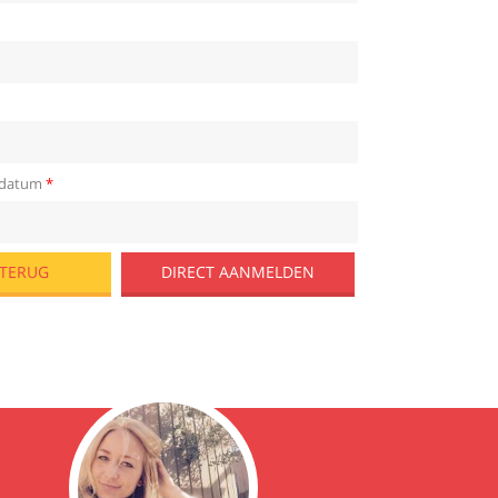
sdatum
*
DIRECT AANMELDEN