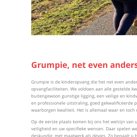
Grumpie, net even anders
Grumpie, net even anders...
Grumpie, net even anders...
Grumpie is de kinderopvang die het net even ander
opvangfaciliteiten. We voldoen aan alle gestelde k
buitengewoon gunstige ligging, een veilige en kin
en professionele uitstraling, goed gekwalificeerd
waarborgen kwaliteit. Het is allemaal waar en toch
Op de eerste plaats komen bij ons het welzijn van 
veiligheid en uw specifieke wensen. Daar spelen we 
deskundig, met maatwerk als devies. Zo bepaalt u b