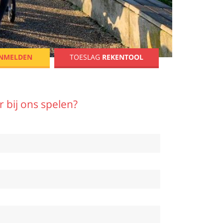
in
even anders...
NMELDEN
TOESLAG
REKENTOOL
 bij ons spelen?