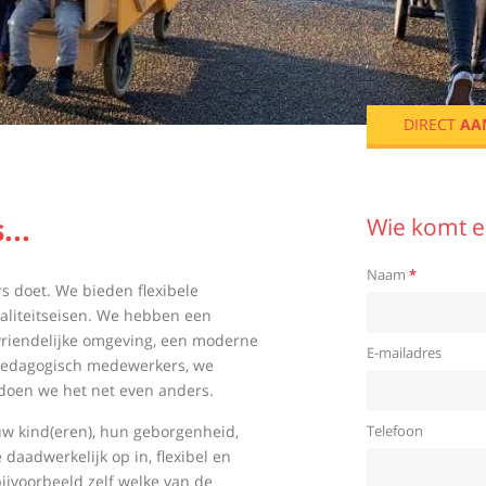
Sidebar ma
Grumpie, net 
DIRECT
AA
...
Wie komt er
Naam
*
s doet. We bieden flexibele
waliteitseisen. We hebben een
dvriendelijke omgeving, een moderne
E-mailadres
e pedagogisch medewerkers, we
 doen we het net even anders.
uw kind(eren), hun geborgenheid,
Telefoon
daadwerkelijk op in, flexibel en
ijvoorbeeld zelf welke van de