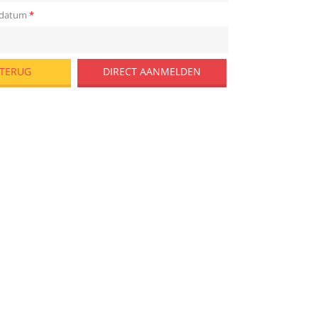
sdatum
*
DIRECT AANMELDEN