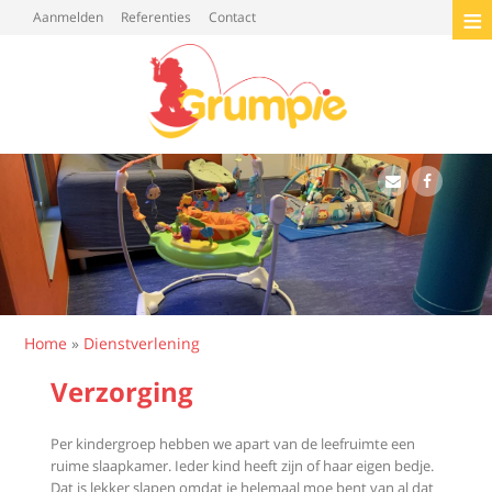
≡
Top menu
Aanmelden
Referenties
Contact
Kinderopvang
Grumpie
Verzorging | Kinderopvang Grumpie
Highlights
Fields
Verzorging
E-mail
Facebook
You are here
Home
»
Dienstverlening
Verzorging
Verzorging
Verzorging
Per kindergroep hebben we apart van de leefruimte een
ruime slaapkamer. Ieder kind heeft zijn of haar eigen bedje.
Dat is lekker slapen omdat je helemaal moe bent van al dat