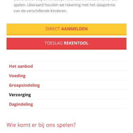
spelen. Uiteraard houden we rekening met het slaapritme
van de verschillende kinderen.
Sidebar main
Verzorging
DIRECT
AANMELDEN
TOESLAG
REKENTOOL
Dienstverlening
Het aanbod
Voeding
Groepsindeling
Verzorging
Dagindeling
Wie komt er bij ons spelen?